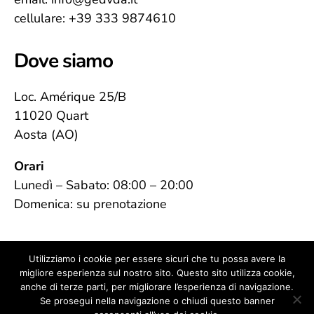
cellulare: +39 333 9874610
Dove siamo
Loc. Amérique 25/B
11020 Quart
Aosta (AO)
Orari
Lunedì – Sabato: 08:00 – 20:00
Domenica: su prenotazione
Utilizziamo i cookie per essere sicuri che tu possa avere la
migliore esperienza sul nostro sito. Questo sito utilizza cookie,
anche di terze parti, per migliorare l’esperienza di navigazione.
© 2026
Se prosegui nella navigazione o chiudi questo banner
G&D VdA
Su
↑